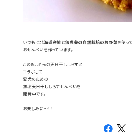
いつもは
北海道産鮭
と
無農薬の自然栽培のお野菜
を使っ
おせんべいを作っています。
この度、地元の天日干ししらすと
コラボして
愛犬のための
無塩天日干ししらすせんべいを
開発中です。
お楽しみに～！！